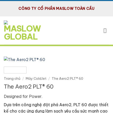
Bỏ
CÔNG TY CỔ PHẦN MASLOW TOÀN CẦU
qua
nội
dung
Trang chủ
/
Máy ColdJet
/
The Aero2 PLT® 60
The Aero2 PLT® 60
Designed for Power.
Dựa trên công nghệ đột phá Aero2, PLT 60 được thiết
kế cho các ứng dụng làm sạch yêu cầu sức mạnh cao