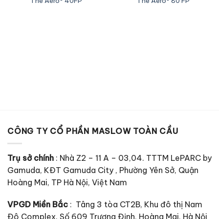
The Aero® 40FP
The Aero® 80 FP
CÔNG TY CỔ PHẦN MASLOW TOÀN CẦU
Trụ sở chính
: Nhà Z2 – 11 A – 03,04. TTTM LePARC by
Gamuda, KĐT Gamuda City , Phường Yên Sở, Quận
Hoàng Mai, TP Hà Nội, Việt Nam
VPGD Miền Bắc
: Tâng 3 tòa CT2B, Khu đô thị Nam
Đô Complex. Số 609 Trương Định, Hoàng Mai, Hà Nội