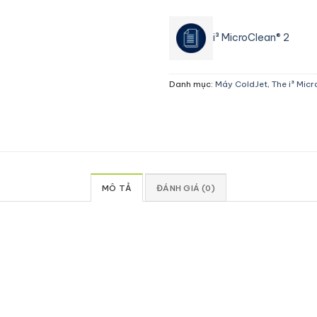
i³ MicroClean® 2
Danh mục:
Máy ColdJet
,
The i³ Mic
MÔ TẢ
ĐÁNH GIÁ (0)