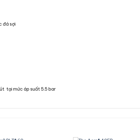
c đá sợi
phút tại mức áp suất 5.5 bar