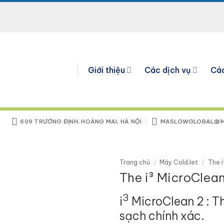
Giới thiệu
Các dịch vụ
Cá
609 TRƯƠNG ĐỊNH, HOÀNG MAI, HÀ NỘI
MASLOWGLOBAL@M
Trang chủ
/
Máy ColdJet
/
The i
The i³ MicroClean
3
i
MicroClean 2 : T
sạch chính xác.