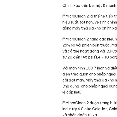
Chính xác trên bề mặt & mạnh
i³ MicroClean 2 là thế hệ tiếp
hiệu suất tốt hơn, vệ sinh chín
dòng máy thổi đá khô chính xá
i³ MicroClean 2 nâng cao hiệu 
25% so với phiên bản trước. Má
và có thể hoạt động với lưu lượ
từ 20 đến 145 psi (1.4 – 10 bar)
Với màn hình LCD 7 inch và điề
diện trực quan cho phép người
cài đặt máy. Máy thổi đá khô 
ứng dụng, cho phép người dùng 
lệ cấp liệu.
i³ MicroClean 2 được trang bị 
Industry 4.0 của Cold Jet, Co
và chẩn đoán từ xa.