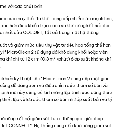
 mẽ với các chất bẩn
 theo của máy thổi đá khô, cung cấp nhiều sức mạnh hơn,
h xác hơn điều khiển trực quan và khả năng kết nối cho
c nhất của COLDJET, tất cả trong một hệ thống.
suất và giảm mức tiêu thụ vật tư tiêu hao tổng thể hơn
y i³ MicroClean 2 sử dụng đá khô dạng khối hoặc viên
ng khí chỉ từ 12 cfm (0.3 m³ /phút) ở áp suất không khí
.
u khiển kỹ thuật số, i³ MicroClean 2 cung cấp một giao
 dùng dễ dàng xem và điều chỉnh các tham số bắn và
mạnh mẽ này cũng có tính năng lập trình các công thức
thiết lập và lưu các tham số bắn như áp suất bắn và tỷ
khả năng kết nối giám sát từ xa thông qua giải pháp
ld Jet CONNECT®. Hệ thống cung cấp khả năng giám sát