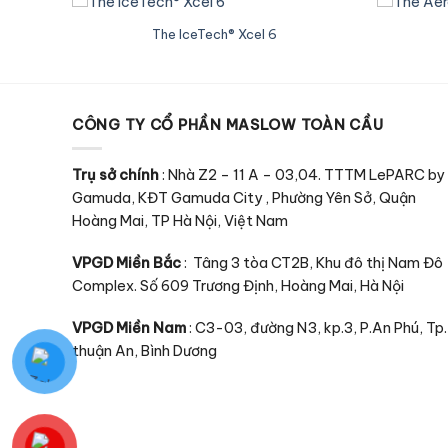
The IceTech® Xcel 6
CÔNG TY CỔ PHẦN MASLOW TOÀN CẦU
Trụ sở chính
: Nhà Z2 – 11 A – 03,04. TTTM LePARC by
Gamuda, KĐT Gamuda City , Phường Yên Sở, Quận
Hoàng Mai, TP Hà Nội, Việt Nam
VPGD Miền Bắc
: Tâng 3 tòa CT2B, Khu đô thị Nam Đô
Complex. Số 609 Trương Định, Hoàng Mai, Hà Nội
VPGD Miền Nam
: C3-03, đường N3, kp.3, P.An Phú, Tp.
thuận An, Bình Dương