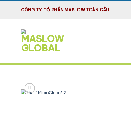
Bỏ
qua
CÔNG TY CỔ PHẦN MASLOW TOÀN CẦU
nội
dung