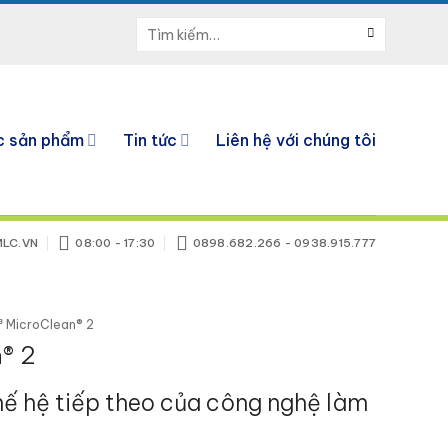
Tìm
kiếm:
c sản phẩm
Tin tức
Liên hệ với chúng tôi
LC.VN
08:00 - 17:30
0898.682.266 - 0938.915.777
³ MicroClean® 2
® 2
hế hệ tiếp theo của công nghệ làm